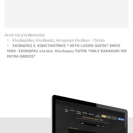
Αετοί της κλειθροποιίας
Κλειδαράδες, Κλειδαριές, Αντιγραφή Κλειδιών - Πατρα
ΣΚΟΝΔΡΑΣ Ε. ΚΩΝΣΤΑΝΤΙΝΟΣ * KEYS-LOCKS-SAFES* SINCE
1960 -ΣΚΟΝΔΡΑΣ κλειδια. Κλειδαρας ΠΑΤΡΑ *ONLY KANAKARI 189
PATRA GREECE*