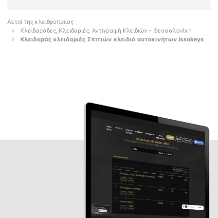
Αετοί της κλειθροποιίας
Κλειδαράδες, Κλειδαριές, Αντιγραφή Κλειδιών - Θεσσαλονίκη
Κλειδαράς κλειδαριές Σπιτιών κλειδιά αυτοκινήτων issokeys