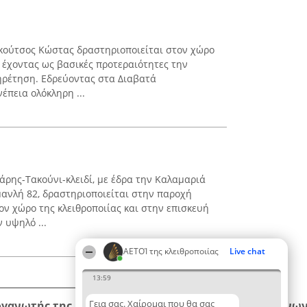
κούτσος Κώστας δραστηριοποιείται στον χώρο
, έχοντας ως βασικές προτεραιότητες την
ηρέτηση. Εδρεύοντας στα Διαβατά
έπεια ολόκληρη ...
άρης-Τακούνι-κλειδί, με έδρα την Καλαμαριά
ανλή 82, δραστηριοποιείται στην παροχή
 χώρο της κλειθροποιίας και στην επισκευή
 υψηλό ...
ΑΕΤΟΊ της κλειθροποιίας
Live chat
13:59
Γεια σας. Χαίρομαι που θα σας
ργανωτής της κατάταξης
Κατάταξη
Επικοινων