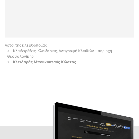
Αετοί της κλειθροποιίας
Κλειδαράδες, Κλειδαριές, Αντιγραφή Κλειδιών - περιοχή
Θεσσαλονίκης
Κλειδαράς Μπουκουτσός Κώστας