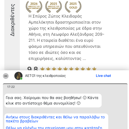
Διακριθέντες
Η Σπύρος Ζώτος Κλειδαράς
Αμπελόκηποι δραστηριοποιείται στον
χώρο της κλειθροποιίας με έδρα στην
Αθήνα, στη Λεωφόρο Αλεξάνδρας 209-
211. Η εταιρεία διαθέτει ένα ευρύ
φάσμα υπηρεσιών που απευθύνονται
τόσο σε ιδιώτες όσο και σε
επιχειρήσεις, καλύπτοντας ...
9.8
ΑΕΤΟΊ της κλειθροποιίας
Live chat
17:22
Διοργανωτής της
Κατάταξη
Επικοινωνία
κατάταξης
Διακριθέντες
Επικοινωνία
Γεια σας. Χαίρομαι που θα σας βοηθήσω! 🙂 Κάντε
BEAUTIFUL COMPANY
Λίστα όλων
Μονοπρόσωπη ΙΚΕ
των
κλικ στο αντίστοιχο θέμα συνομιλίας! 🙂
ΤΗΛ. ΕΠΙΚΟΙΝΩΝΙΑΣ:
διακριθέντων
2104128019
Μεθοδολογία
email:
Όροι &
Ανήκω στους διακριθέντες και θέλω να παραλάβω το
aetoi@beautifulcompany.co
προϋποθέσεις
πακέτο βραβείων
ΠΟΛΙΤΙΚΗ
Θέλω να ελέγξω την επιχείρηση μου στην κατάταξη
ΑΠΟΡΡΗΤΟΥ