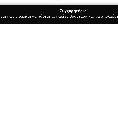
Συγχαρητήρια!
γξτε πώς μπορείτε να πάρετε το πακέτο βραβείων, για να απολαύσε
ς, Αντιγραφή Κλειδιών - Μελίσσια
ΚΛΕΙΔΑΡΑΣ - ΣΕΪΡΛΗΣ ΠΑΝΤ
Σχετικά με την εταιρεία:
Η επιχείρηση
Κλειδαράς Σεϊρ
Λεωφόρος Δημοκρατίας 12, και 
το 1998, παρέχοντας υψηλής π
Συνδέσμου Αναγνωρισμένων Επ
για τον επαγγελματισμό και τη
αναλαμβάνει.
Η εταιρεία καλύπτει ένα μεγάλ
επαγγελματικούς χώρους, συ