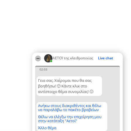
ΑΕΤΟΊ της κλειθροποιίας
Live chat
02:03
Γεια σας. Χαίρομαι που θα σας
βοηθήσω! 🙂 Κάντε κλικ στο
αντίστοιχο θέμα συνομιλίας! 🙂
Ανήκω στους διακριθέντες και θέλω
να παραλάβω το πακέτο βραβείων
Θέλω να ελέγξω την επιχείρηση μου
στην κατάταξη "Αετοί"
Άλλο θέμα