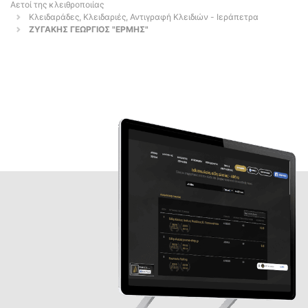
Αετοί της κλειθροποιίας
Κλειδαράδες, Κλειδαριές, Αντιγραφή Κλειδιών - Ιεράπετρα
ΖΥΓΑΚΗΣ ΓΕΩΡΓΙΟΣ "ΕΡΜΗΣ"