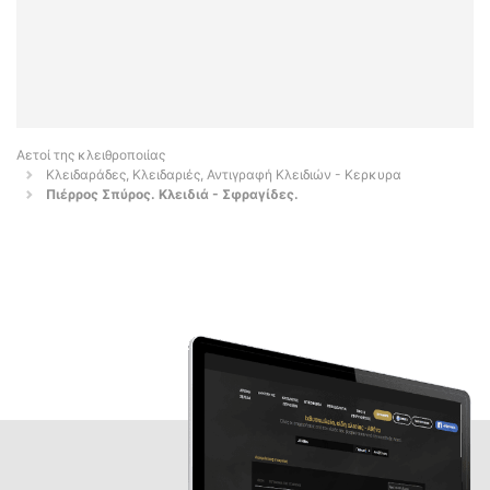
Αετοί της κλειθροποιίας
Κλειδαράδες, Κλειδαριές, Αντιγραφή Κλειδιών - Κερκυρα
Πιέρρος Σπύρος. Κλειδιά - Σφραγίδες.