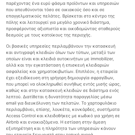
παρέχοντας ένα ευρύ φάσμα προϊόντων και υπηρεσιών
που απευθύνονται τόσο σε οικιακούς όσο και σε
επαγγελματικούς πελάτες. Βρίσκεται στο κέντρο της
πόλης και λειτουργεί για μεγάλο χρονικό διάστημα,
προσφέροντας αξιοπιστία και οικοδομώντας σταθερούς
δεσμούς με τους κατοίκους της περιοχής.
Οι βασικές υπηρεσίες περιλαμβάνουν την κατασκευή
και αντιγραφή κλειδιών όλων των τύπων, μεταξύ των
οποίων είναι και κλειδιά αυτοκινήτων με immobilizer,
αλλά και την εγκατάσταση ή επισκευή κλειδαριών
ασφαλείας και χρηματοκιβωτίων. Επιπλέον, η εταιρεία
έχει εξειδίκευση στη γρήγορη δημιουργία σφραγίδων,
που μπορεί να ολοκληρωθεί συνήθως εντός μισής ώρας,
καθώς και στην κατασκευή κλειδιών σε διάστημα ενός
λεπτού. Διατίθεται η δυνατότητα παραγγελίας μέσω
email για διευκόλυνση των πελατών. Το χαρτοφυλάκιο
περιλαμβάνει, επίσης, λουκέτα, κονκάρδες, συστήματα
Access Control και κλειδοθήκες με κωδικό για χρήση σε
Airbnb και ενοικιαζόμενα. Η εστίαση στην άμεση
εξυπηρέτηση και η πληρότητα των υπηρεσιών κάνουν
την εταιρεία ξεχωριστή στην τοπική αγορά.