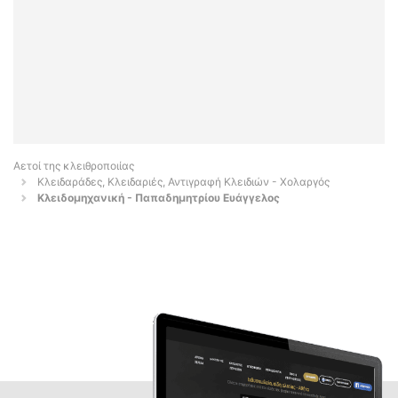
Αετοί της κλειθροποιίας
Κλειδαράδες, Κλειδαριές, Αντιγραφή Κλειδιών - Χολαργός
Κλειδομηχανική - Παπαδημητρίου Ευάγγελος