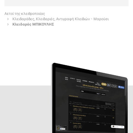
Αετοί της κλειθροποιίας
Κλειδαράδες, Κλειδαριές, Αντιγραφή Κλειδιών - Μαρούσι
Κλειδαράς ΜΠΙΚΟΥΛΗΣ