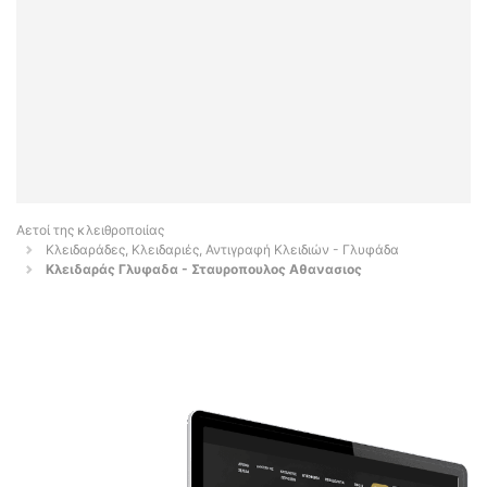
Αετοί της κλειθροποιίας
Κλειδαράδες, Κλειδαριές, Αντιγραφή Κλειδιών - Γλυφάδα
Κλειδαράς Γλυφαδα - Σταυροπουλος Αθανασιος