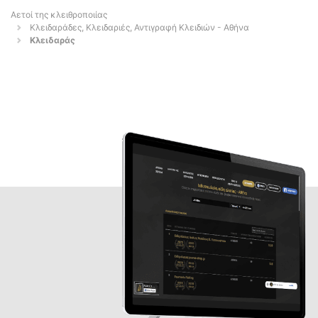
Αετοί της κλειθροποιίας
Κλειδαράδες, Κλειδαριές, Αντιγραφή Κλειδιών - Αθήνα
Κλειδαράς