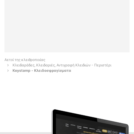
Αετοί της κλειθροποιίας
Κλειδαράδες, Κλειδαριές, Αντιγραφή Κλειδιών - Περιστέρι
Keystamp - Κλειδοσφραγίσματα