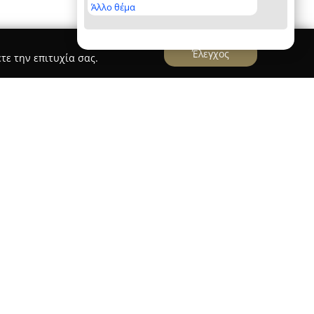
Άλλο θέμα
Έλεγχος
τε την επιτυχία σας.
 ΗΡΑΚΛΕΙΟ ΚΡΗΤΗΣ
ραστηριοποιείται στον τομέα της κλειθροποιίας
994, παρέχοντας εξειδικευμένες υπηρεσίες με
Νέα Αλικαρνασσό, στη Λεωφόρο Ικάρου 55, ενώ
αξιοπιστία και συνέπεια. Οι υπηρεσίες που
ο άνοιγμα και την επισκευή κάθε είδους
οκίνητα, χρηματοκιβώτια και θωρακισμένες
αγή συνδυασμών ή την κατασκευή master keys