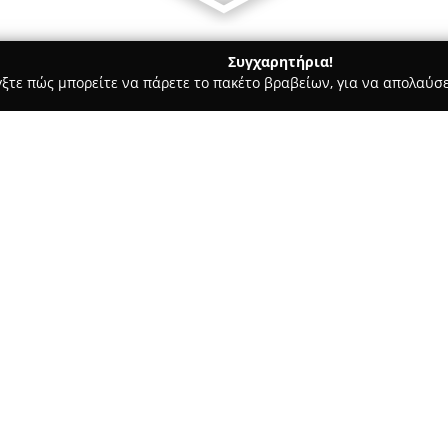
Συγχαρητήρια!
γξτε πώς μπορείτε να πάρετε το πακέτο βραβείων, για να απολαύσε
ς, Αντιγραφή Κλειδιών - περιοχή Ηρακλείου
ΚΛΕΙΔΑΡΑΣ ΣΗΦΗΣ
ΤΗΣ
Σχετικά με την εταιρεία:
Η εταιρεία
Κλειδαράς Σήφης
δ
στο Ηράκλειο Κρήτης από το 1
υπευθυνότητα. Βρίσκεται στη 
καλύπτει την τοπική αγορά με 
προσφέρονται περιλαμβάνουν τ
κλειδαριάς για κατοικίες, αυτ
πόρτες, καθώς επίσης την αλλ
για ξενοδοχειακές μονάδες.