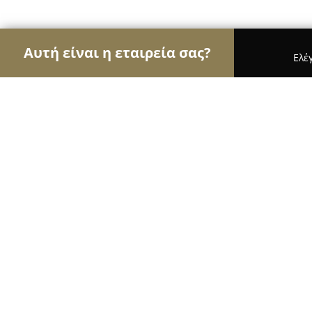
Αυτή είναι η εταιρεία σας?
Ελέ
Αετοί της κλειθροποιίας
Κλειδαράδες, Κλειδαριέ
ΚΛΕΙΔΑΡΑΣ ΣΗΦΗΣ ΗΡΑΚΛΕΙΟ ΚΡΗ
8.6
(55)
Ν. Αλικαρνασσοσ, Λεωφ. Ικάρου 55
Εμφάνιση αριθμού τηλεφώνου