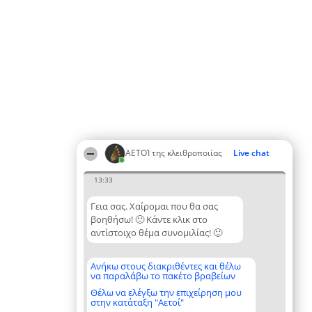
ΑΕΤΟΊ της κλειθροποιίας
Live chat
13:33
Γεια σας. Χαίρομαι που θα σας
βοηθήσω! 🙂 Κάντε κλικ στο
αντίστοιχο θέμα συνομιλίας! 🙂
Ανήκω στους διακριθέντες και θέλω
να παραλάβω το πακέτο βραβείων
Θέλω να ελέγξω την επιχείρηση μου
στην κατάταξη "Αετοί"