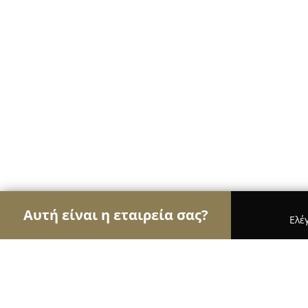
Αυτή είναι η εταιρεία σας?
Ελέ
Αετοί της κλειθροποιίας
Κλειδαράδες, Κλειδαριέ