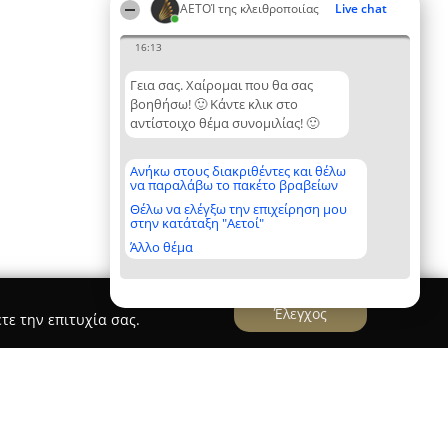
ΑΕΤΟΊ της κλειθροποιίας
Live chat
16:13
Γεια σας. Χαίρομαι που θα σας
βοηθήσω! 🙂 Κάντε κλικ στο
αντίστοιχο θέμα συνομιλίας! 🙂
Ανήκω στους διακριθέντες και θέλω
να παραλάβω το πακέτο βραβείων
Θέλω να ελέγξω την επιχείρηση μου
στην κατάταξη "Αετοί"
Άλλο θέμα
Έλεγχος
τε την επιτυχία σας.