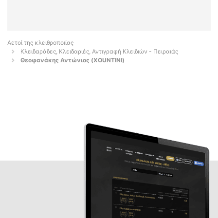
Αετοί της κλειθροποιίας
Κλειδαράδες, Κλειδαριές, Αντιγραφή Κλειδιών - Πειραιάς
Θεοφανάκης Αντώνιος (XOUNTINI)