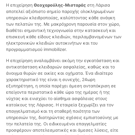
Η επιχείρηση
Θεοχαρούλης-Μισταράς
στη Λάρισα
αποτελεί αξιόπιστο σημείο παροχής ολοκληρωμένων
υπηρεσιών κλειθροποιίας, καλύπτοντας κάθε ανάγκη
των πελατών της. Με μακρόχρονη παρουσία στον χώρο,
διαθέτει σημαντική τεχνογνωσία στην κατασκευή και
επισκευή κάθε είδους κλειδιών, περιλαμβανομένων των
ηλεκτρονικών κλειδιών αυτοκινήτων και του
προγραμματισμού immobilizer.
Η επιχείρηση αναλαμβάνει ακόμη την εγκατάσταση και
αντικατάσταση κλειδαριών ασφαλείας, καθώς και το
άνοιγμα θυρών σε οικίες και οχήματα. Ένα ιδιαίτερο
χαρακτηριστικό της είναι η συνεχής, 24ωρη
εξυπηρέτηση, η οποία παρέχει άμεση ανταπόκριση σε
επείγοντα περιστατικά κάθε ώρα της ημέρας ή της
νύχτας και ενισχύει το αίσθημα ασφάλειας στους
κατοίκους της Λάρισας. Η εταιρεία ξεχωρίζει για τον
επαγγελματισμό και τη σταθερή ποιότητα των
υπηρεσιών της, διατηρώντας σχέσεις εμπιστοσύνης με
την πελατεία της. Οι ειδικευμένοι επαγγελματίες
προσφέρουν αποτελεσματικές και άμεσες λύσεις, είτε