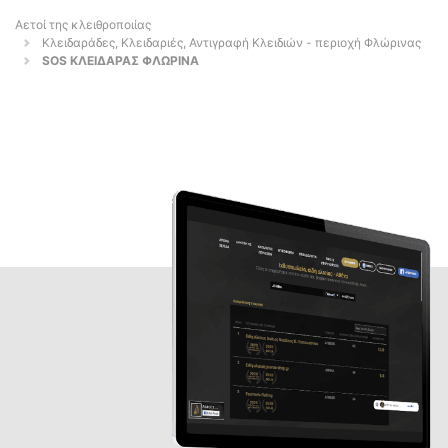
Αετοί της κλειθροποιίας
Κλειδαράδες, Κλειδαριές, Αντιγραφή Κλειδιών - περιοχή Φλώρινας
SOS ΚΛΕΙΔΑΡΑΣ ΦΛΩΡΙΝΑ