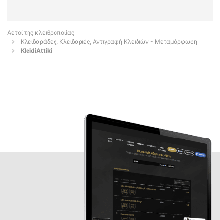
Αετοί της κλειθροποιίας
Κλειδαράδες, Κλειδαριές, Αντιγραφή Κλειδιών - Μεταμόρφωση
KleidiAttiki