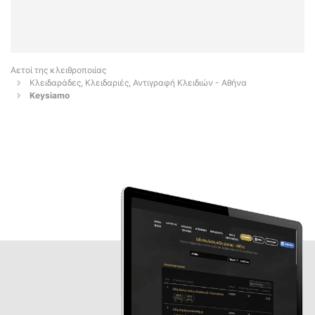
Αετοί της κλειθροποιίας
Κλειδαράδες, Κλειδαριές, Αντιγραφή Κλειδιών - Αθήνα
Keysiamo