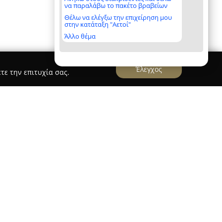
να παραλάβω το πακέτο βραβείων
Θέλω να ελέγξω την επιχείρηση μου
στην κατάταξη "Αετοί"
Άλλο θέμα
Έλεγχος
τε την επιτυχία σας.
τεχνική Αθηνών
δοτεχνική Αθηνών
είναι επιχείρηση που
α από το 1993, προσφέροντας εξειδικευμένες
ης Αθήνας. Διαθέτει πολυετή εμπειρία στον χώρο
ιδαρά από τις αρμόδιες αστυνομικές αρχές,
 αξιοπιστίας και επαγγελματισμού σε κάθε