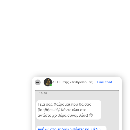
ΑΕΤΟΊ της κλειθροποιίας
Live chat
10:50
Γεια σας. Χαίρομαι που θα σας
βοηθήσω! 🙂 Κάντε κλικ στο
αντίστοιχο θέμα συνομιλίας! 🙂
Ανήκω στους διακριθέντες και θέλω