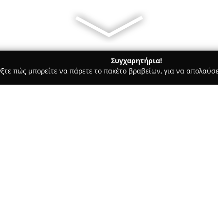
Συγχαρητήρια!
γξτε πώς μπορείτε να πάρετε το πακέτο βραβείων, για να απολαύσε
ς, Αντιγραφή Κλειδιών - Αθήνα
KEY SERVICE - Γενική Κλειδο
ή Αθηνών
Σχετικά με την εταιρεία:
Η
KEY SERVICE - Γενική Κλει
ασχολείται με την κλειθροποιί
λύσεις ασφάλειας στο κέντρο τ
και κατέχει άδεια νόμιμου κλε
διασφαλίζοντας υψηλά επίπεδα