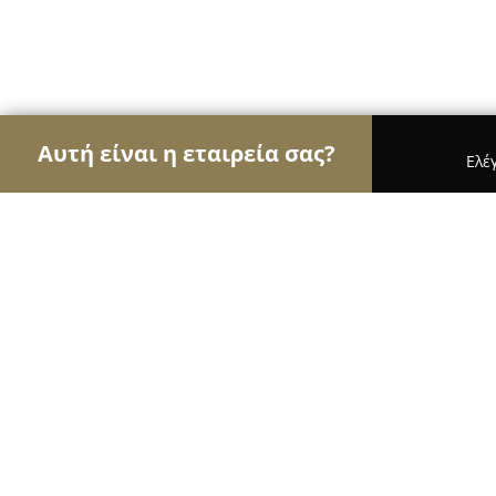
Αυτή είναι η εταιρεία σας?
Ελέ
Αετοί της κλειθροποιίας
Κλειδαράδες, Κλειδαριέ
KEY SERVICE - Γενική Κλειδοτεχνικ
9.2
(69)