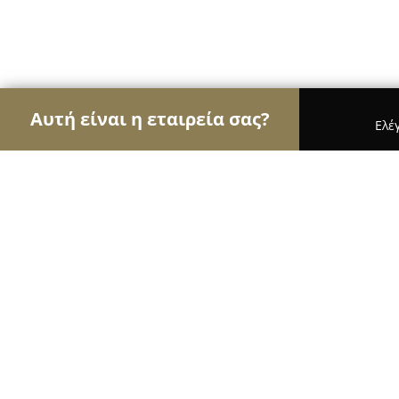
Αυτή είναι η εταιρεία σας?
Ελέ
Αετοί της κλειθροποιίας
Κλειδαράδες, Κλειδαριέ
Κλειδαράς Αυτοκινήτων Πυθαγόρας 
9.4
(416)