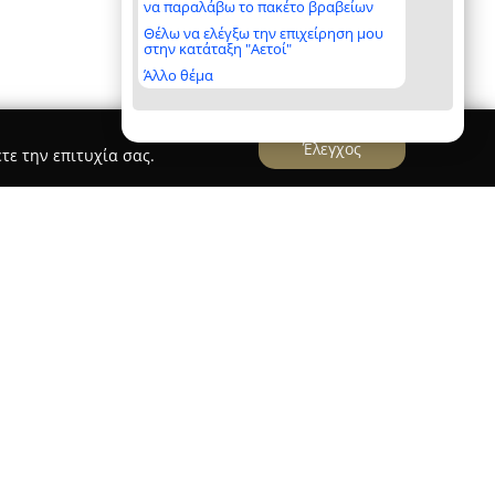
να παραλάβω το πακέτο βραβείων
Θέλω να ελέγξω την επιχείρηση μου
στην κατάταξη "Αετοί"
Άλλο θέμα
Έλεγχος
τε την επιτυχία σας.
θαγόρας - Κλειδιά immobilizer
νήτων Πυθαγόρας
, που βρίσκεται στη Νέα Ιωνία,
της κλειθροποιίας από το 1975, διατηρώντας
α στον κλάδο. Ειδικεύεται στην ηλεκτρονική
ρέχοντας πλήρεις λύσεις για κλειδιά οχημάτων
ε τη χρήση τελευταίας τεχνολογίας εξοπλισμού,