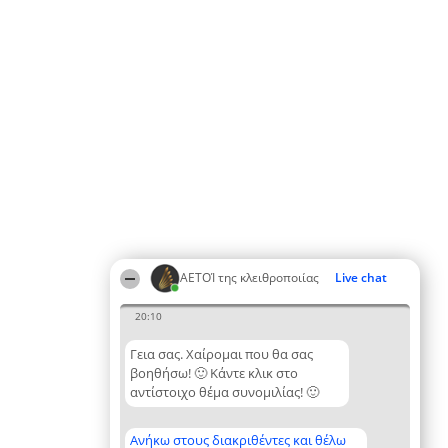
ΑΕΤΟΊ της κλειθροποιίας
Live chat
20:10
Γεια σας. Χαίρομαι που θα σας
βοηθήσω! 🙂 Κάντε κλικ στο
αντίστοιχο θέμα συνομιλίας! 🙂
Ανήκω στους διακριθέντες και θέλω