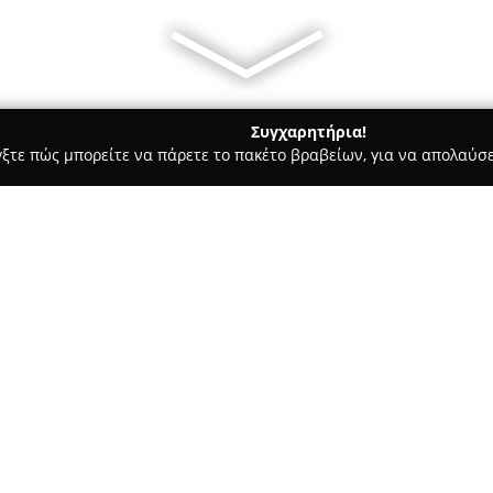
Συγχαρητήρια!
γξτε πώς μπορείτε να πάρετε το πακέτο βραβείων, για να απολαύσε
ς, Αντιγραφή Κλειδιών - Νέα Ιωνία
Κλειδαράς Αυτοκινήτων Πυ
- Κλειδιά immobilizer
Σχετικά με την εταιρεία:
Η εταιρεία
Κλειδαράς Αυτοκι
δραστηριοποιείται στον τομέα 
ισχυρή παρουσία και αξιοπιστί
κλειθροποιία αυτοκινήτων, πα
και συστήματα immobilizer. Μ