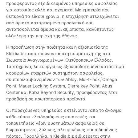
προσφέροντας εξειδικευμένες υπηρεσίες ασφαλείας
για κατοικίες αλλά και οχήματα. Με εμπειρία που
ξεπερνά τα είκοσι χρόνια, η επιχείρηση στελεχώνεται
από άριστα καταρτισμένο προσωπικό και
ανταποκρίνεται άμεσα και αξιόπιστα, καλύπτοντας
ολόκληρη την περιοχή της Αθήνας.
Η προσήλωση στην ποιότητα και η αξιοπιστία της
Kleidia.biz αποτυπώνονται στη συμμετοχή της στο
Σωματείο Αναγνωρισμένων Κλειθροποιών Ελλάδος.
Ταυτόχρονα, λειτουργεί ως εξουσιοδοτημένο κατάστημα
κορυφαίων εταιρειών συστημάτων ασφαλείας,
συμπεριλαμβανομένων των Abloy, Mul-t-lock, Omega
Point, Mauer Locking System, Dierre key Point, Abus
Center και Kaba Beyond Security, προσφέροντας έτσι
πρόσβαση σε πρωτοποριακά προϊόντα.
Οι παρεχόμενες υπηρεσίες εκτείνονται από το άνοιγμα
κάθε τύπου κλειδαριάς έως επισκευές και
τοποθετήσεις νέων συστημάτων ασφαλείας σε
θωρακισμένες, ξύλινες, αλουμινένιες και σιδερένιες
πόρτες. Παράλληλα, η Kleidia.biz ειδικεύεται στην