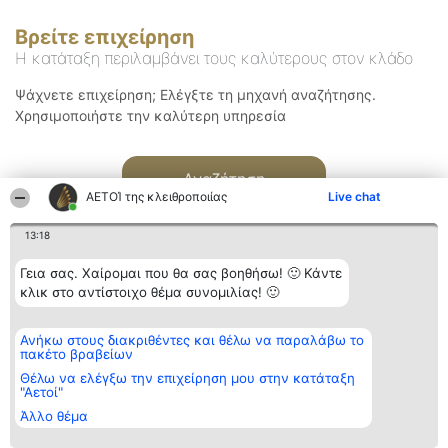
Βρείτε επιχείρηση
Η κατάταξη περιλαμβάνει τους καλύτερους στον κλάδο
Ψάχνετε επιχείρηση; Ελέγξτε τη μηχανή αναζήτησης.
Χρησιμοποιήστε την καλύτερη υπηρεσία
Αναζήτηση
ΑΕΤΟΊ της κλειθροποιίας
Live chat
13:18
Γεια σας. Χαίρομαι που θα σας βοηθήσω! 🙂 Κάντε
κλικ στο αντίστοιχο θέμα συνομιλίας! 🙂
Διοργανωτής της
Κατάταξη
Επικοινωνία
Ανήκω στους διακριθέντες και θέλω να παραλάβω το
κατάταξης
Διακριθέντες
Επικοινωνία
πακέτο βραβείων
BEAUTIFUL COMPANY
Λίστα όλων
Μονοπρόσωπη ΙΚΕ
των
Θέλω να ελέγξω την επιχείρηση μου στην κατάταξη
ΤΗΛ. ΕΠΙΚΟΙΝΩΝΙΑΣ:
διακριθέντων
"Αετοί"
2104128019
Μεθοδολογία
Άλλο θέμα
email:
Όροι &
aetoi@beautifulcompany.co
προϋποθέσεις
ΠΟΛΙΤΙΚΗ