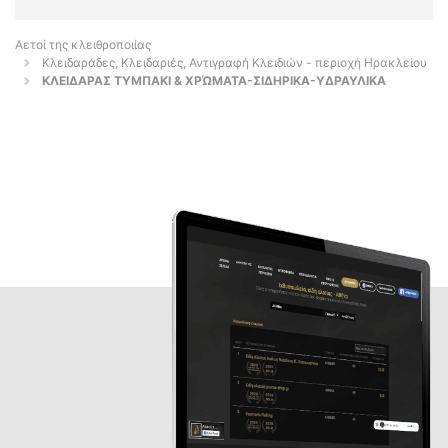
Αετοί της κλειθροποιίας
Κλειδαράδες, Κλειδαριές, Αντιγραφή Κλειδιών - περιοχή Ηρακλείου
ΚΛΕΙΔΑΡΑΣ ΤΥΜΠΑΚΙ & ΧΡΏΜΑΤΑ-ΣΙΔΗΡΙΚΑ-ΥΔΡΑΥΛΙΚΑ