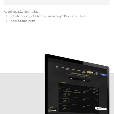
Αετοί της κλειθροποιίας
Κλειδαράδες, Κλειδαριές, Αντιγραφή Κλειδιών - Ίλιον
Κλειδαρας Ιλιον