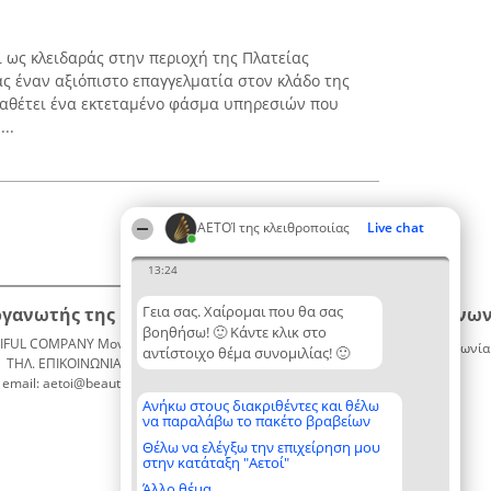
 ως κλειδαράς στην περιοχή της Πλατείας
ς έναν αξιόπιστο επαγγελματία στον κλάδο της
διαθέτει ένα εκτεταμένο φάσμα υπηρεσιών που
..
ΑΕΤΟΊ της κλειθροποιίας
Live chat
13:24
Γεια σας. Χαίρομαι που θα σας
ργανωτής της κατάταξης
Κατάταξη
Επικοινων
βοηθήσω! 🙂 Κάντε κλικ στο
IFUL COMPANY Μονοπρόσωπη ΙΚΕ
Διακριθέντες
Επικοινωνία
αντίστοιχο θέμα συνομιλίας! 🙂
ΤΗΛ. ΕΠΙΚΟΙΝΩΝΙΑΣ: 2104128019
Λίστα
email: aetoi@beautifulcompany.co
όλων των
διακριθέντων
Ανήκω στους διακριθέντες και θέλω
να παραλάβω το πακέτο βραβείων
Μεθοδολογία
Όροι &
Θέλω να ελέγξω την επιχείρηση μου
στην κατάταξη "Αετοί"
προϋποθέσεις
ΠΟΛΙΤΙΚΗ
Άλλο θέμα