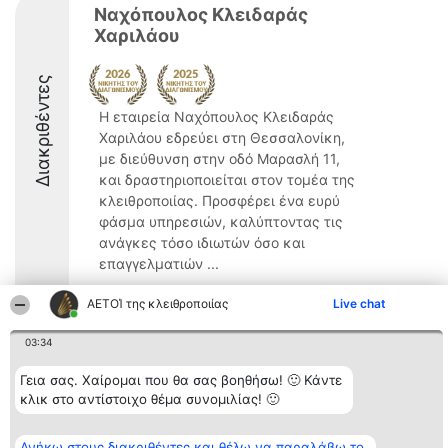
Ναχόπουλος Κλειδαράς
Χαριλάου
Διακριθέντες
Η εταιρεία Ναχόπουλος Κλειδαράς
Χαριλάου εδρεύει στη Θεσσαλονίκη,
με διεύθυνση στην οδό Μαρασλή 11,
και δραστηριοποιείται στον τομέα της
κλειθροποιίας. Προσφέρει ένα ευρύ
φάσμα υπηρεσιών, καλύπτοντας τις
ανάγκες τόσο ιδιωτών όσο και
επαγγελματιών ...
8.6
ΑΕΤΟΊ της κλειθροποιίας
Live chat
03:34
Διοργανωτής της
Κατάταξη
Επικοινωνία
Γεια σας. Χαίρομαι που θα σας βοηθήσω! 🙂 Κάντε
κατάταξης
Διακριθέντες
Επικοινωνία
κλικ στο αντίστοιχο θέμα συνομιλίας! 🙂
BEAUTIFUL COMPANY
Λίστα όλων
Μονοπρόσωπη ΙΚΕ
των
ΤΗΛ. ΕΠΙΚΟΙΝΩΝΙΑΣ:
διακριθέντων
2104128019
Ανήκω στους διακριθέντες και θέλω να παραλάβω το
Μεθοδολογία