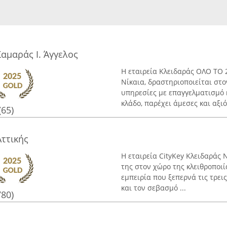
αμαράς Ι. Άγγελος
Η εταιρεία Κλειδαράς ΟΛΟ ΤΟ 2
Νίκαια, δραστηριοποιείται στ
υπηρεσίες με επαγγελματισμό 
κλάδο, παρέχει άμεσες και αξιόπ
(65)
Αττικής
Η εταιρεία CityKey Κλειδαράς 
της στον χώρο της κλειθροποιί
εμπειρία που ξεπερνά τις τρει
και τον σεβασμό ...
780)