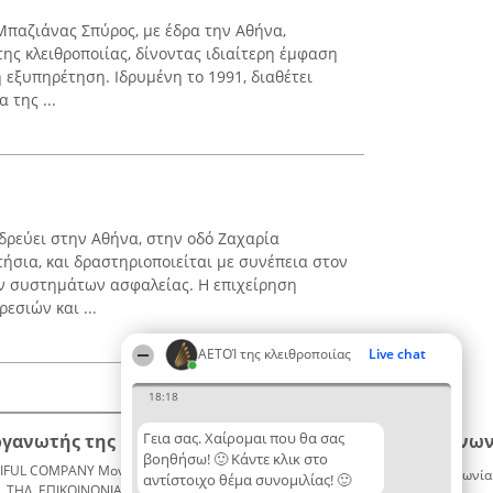
 Μπαζιάνας Σπύρος, με έδρα την Αθήνα,
ης κλειθροποιίας, δίνοντας ιδιαίτερη έμφαση
 εξυπηρέτηση. Ιδρυμένη το 1991, διαθέτει
 της ...
ρεύει στην Αθήνα, στην οδό Ζαχαρία
σια, και δραστηριοποιείται με συνέπεια στον
ων συστημάτων ασφαλείας. Η επιχείρηση
εσιών και ...
ΑΕΤΟΊ της κλειθροποιίας
Live chat
18:18
Γεια σας. Χαίρομαι που θα σας
ργανωτής της κατάταξης
Κατάταξη
Επικοινων
βοηθήσω! 🙂 Κάντε κλικ στο
IFUL COMPANY Μονοπρόσωπη ΙΚΕ
Διακριθέντες
Επικοινωνία
αντίστοιχο θέμα συνομιλίας! 🙂
ΤΗΛ. ΕΠΙΚΟΙΝΩΝΙΑΣ: 2104128019
Λίστα