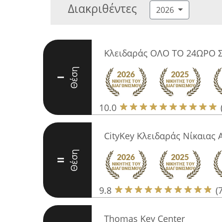
Διακριθέντες
2026
Κλειδαράς ΟΛΟ ΤΟ 24ΩΡΟ Σ
Θέση
I
10.0
CityKey Κλειδαράς Νίκαιας 
Θέση
II
9.8
(
Thomas Key Center