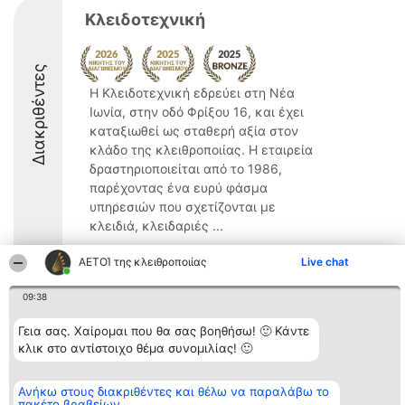
Κλειδοτεχνική
Διακριθέντες
Η Κλειδοτεχνική εδρεύει στη Νέα
Ιωνία, στην οδό Φρίξου 16, και έχει
καταξιωθεί ως σταθερή αξία στον
κλάδο της κλειθροποιίας. Η εταιρεία
δραστηριοποιείται από το 1986,
παρέχοντας ένα ευρύ φάσμα
υπηρεσιών που σχετίζονται με
κλειδιά, κλειδαριές ...
9
ΑΕΤΟΊ της κλειθροποιίας
Live chat
09:38
Διοργανωτής της
Κατάταξη
Επικοινωνία
Γεια σας. Χαίρομαι που θα σας βοηθήσω! 🙂 Κάντε
κατάταξης
Διακριθέντες
Επικοινωνία
κλικ στο αντίστοιχο θέμα συνομιλίας! 🙂
BEAUTIFUL COMPANY
Λίστα όλων
Μονοπρόσωπη ΙΚΕ
των
ΤΗΛ. ΕΠΙΚΟΙΝΩΝΙΑΣ:
διακριθέντων
2104128019
Ανήκω στους διακριθέντες και θέλω να παραλάβω το
Μεθοδολογία
πακέτο βραβείων
email:
Όροι &