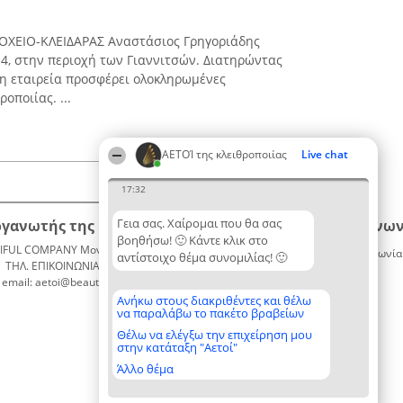
ΡΟΧΕΙΟ-ΚΛΕΙΔΑΡΑΣ Αναστάσιος Γρηγοριάδης
 4, στην περιοχή των Γιαννιτσών. Διατηρώντας
η εταιρεία προσφέρει ολοκληρωμένες
οποιίας. ...
ΑΕΤΟΊ της κλειθροποιίας
Live chat
17:32
Γεια σας. Χαίρομαι που θα σας
ργανωτής της κατάταξης
Κατάταξη
Επικοινων
βοηθήσω! 🙂 Κάντε κλικ στο
IFUL COMPANY Μονοπρόσωπη ΙΚΕ
Διακριθέντες
Επικοινωνία
αντίστοιχο θέμα συνομιλίας! 🙂
ΤΗΛ. ΕΠΙΚΟΙΝΩΝΙΑΣ: 2104128019
Λίστα
email: aetoi@beautifulcompany.co
όλων των
διακριθέντων
Ανήκω στους διακριθέντες και θέλω
να παραλάβω το πακέτο βραβείων
Μεθοδολογία
Όροι &
Θέλω να ελέγξω την επιχείρηση μου
στην κατάταξη "Αετοί"
προϋποθέσεις
ΠΟΛΙΤΙΚΗ
Άλλο θέμα
ΑΠΟΡΡΗΤΟΥ