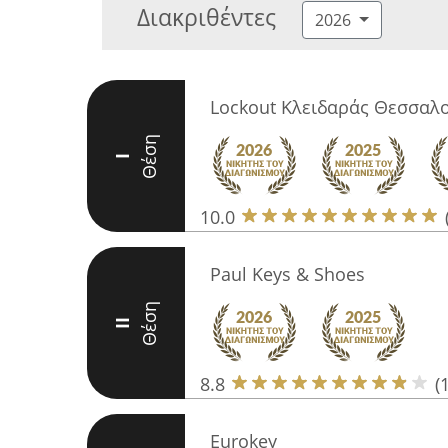
Διακριθέντες
2026
Lockout Κλειδαράς Θεσσαλ
Θέση
I
10.0
Paul Keys & Shoes
Θέση
II
8.8
(
Eurokey